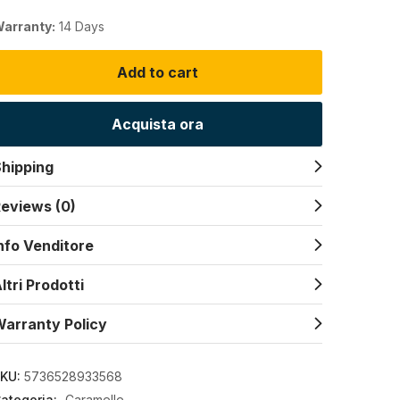
arranty:
14 Days
Add to cart
Acquista ora
hipping
eviews (0)
nfo Venditore
ltri Prodotti
arranty Policy
KU:
5736528933568
ategoria:
Caramelle