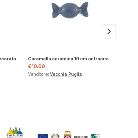
ecorata
Caramella ceramica 10 cm antracite
Caramel
€
10.00
€
10.00
Venditore:
Vecchia Puglia
Venditor