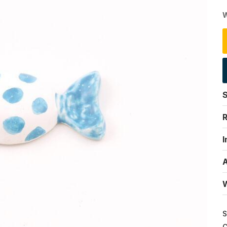
W
S
R
I
A
W
S
C