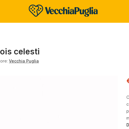
is celesti
tore:
Vecchia Puglia
C
c
p
m
D