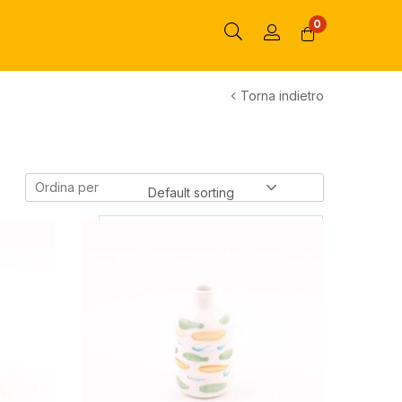
0
Torna indietro
Ordina per
Default sorting
Default sorting
Sort by popularity
Sort by average rating
Sort by latest
Sort by price: low to high