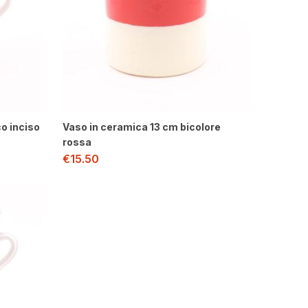
o inciso
Vaso in ceramica 13 cm bicolore
rossa
€
15.50