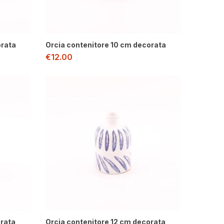
Sort by price: high to low
orata
Orcia contenitore 10 cm decorata
€
12.00
orata
Orcia contenitore 12 cm decorata