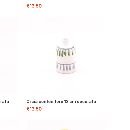
€
13.50
orata
Orcia contenitore 12 cm decorata
€
13.50