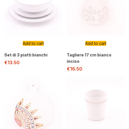
Add to cart
Add to cart
Set di 3 piatti bianchi
Tagliere 17 cm bianco
inciso
€
13.50
€
16.50