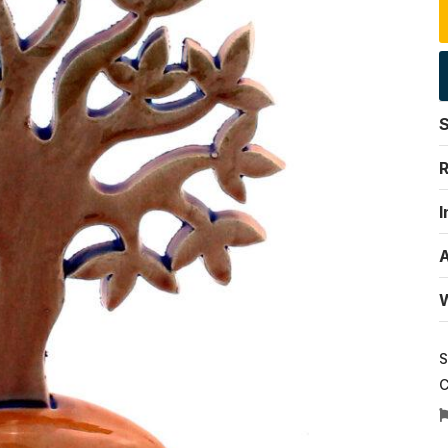
S
R
I
A
W
S
C