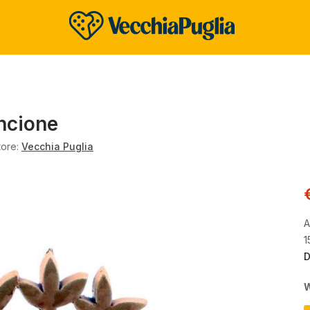
ancione
tore:
Vecchia Puglia
A
1
D
W