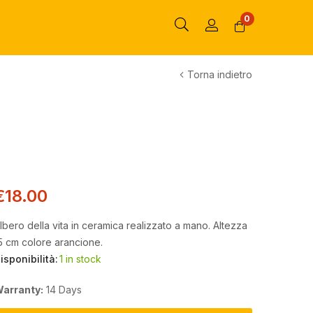
0
Torna indietro
€
18.00
lbero della vita in ceramica realizzato a mano. Altezza
5 cm colore arancione.
isponibilità:
1 in stock
arranty:
14 Days