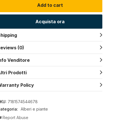
Add to cart
Acquista ora
hipping
eviews (0)
nfo Venditore
ltri Prodotti
arranty Policy
KU:
7181574544678
ategoria:
Alberi e piante
Report Abuse