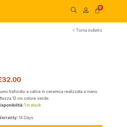
0
Torna indietro
€
32.00
umo traforato a calice in ceramica realizzata a mano.
ltezza 12 cm colore verde.
isponibilità:
1 in stock
arranty:
14 Days