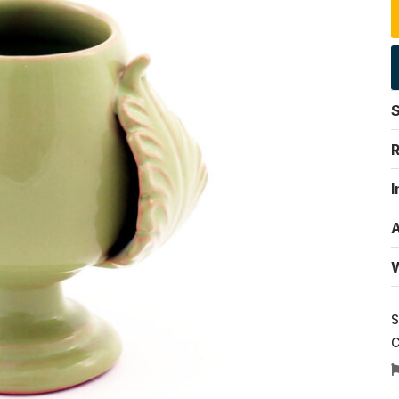
S
R
I
A
W
S
C