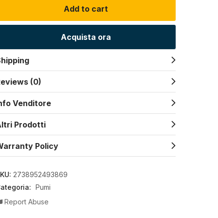
Add to cart
Acquista ora
hipping
eviews (0)
nfo Venditore
ltri Prodotti
arranty Policy
KU:
2738952493869
ategoria:
Pumi
Report Abuse