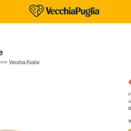
e
tore:
Vecchia Puglia
P
A
D
W