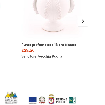
Pumo profumatore 18 cm bianco
Mezzo 
€
38.50
€
7.00
Venditore:
Vecchia Puglia
Venditor