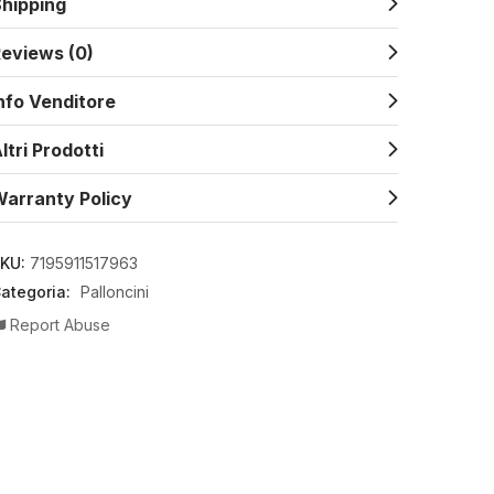
hipping
eviews (0)
nfo Venditore
ltri Prodotti
arranty Policy
KU:
7195911517963
ategoria:
Palloncini
Report Abuse