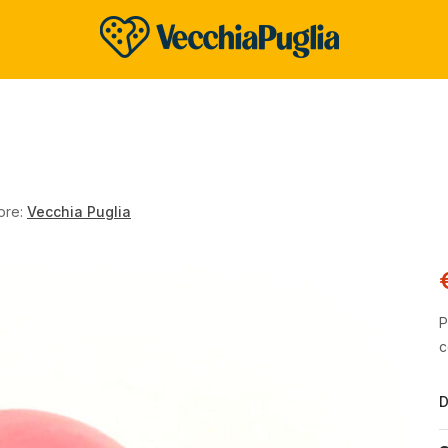
ore:
Vecchia Puglia
P
c
D