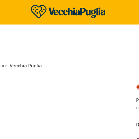
tore:
Vecchia Puglia
P
c
D