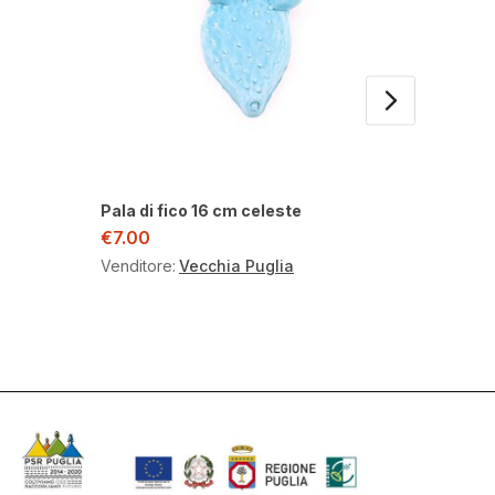
Pala di fico 16 cm celeste
Pala di 
€
7.00
€
26.50
Venditore:
Vecchia Puglia
Venditor