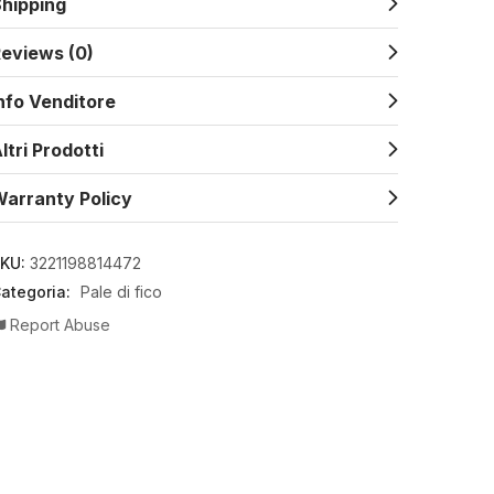
hipping
eviews (0)
nfo Venditore
ltri Prodotti
arranty Policy
KU:
3221198814472
ategoria:
Pale di fico
Report Abuse