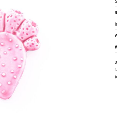
S
R
I
A
W
S
C