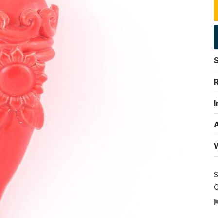
S
R
I
A
W
S
C