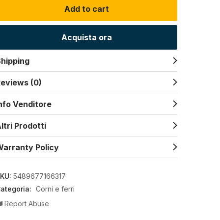
Add to cart
Acquista ora
hipping
eviews (0)
nfo Venditore
ltri Prodotti
arranty Policy
KU:
5489677166317
ategoria:
Corni e ferri
Report Abuse