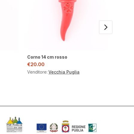
Corno 14 cm rosso
Ferro d
€
20.00
€
10.00
Venditore:
Vecchia Puglia
Venditor