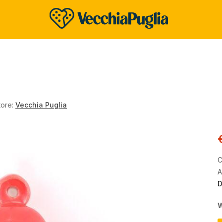
tore:
Vecchia Puglia
C
A
D
W