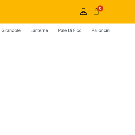
0
Girandole
Lanterne
Pale Di Fico
Palloncini